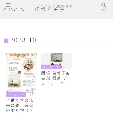
ピアニスト 関根希美子
ピアニスト 関根希美子
メニュー
検索
2023-10
コンサート
関根 希美子&
吉永 哲道 ジ
ョイントコン
サートVol.1
〜共鳴するハ
コンサート
ーモニー ロ
子供たちの未
シアピアニズ
来に響く音楽
ムの真髄〜
の贈り物【コ