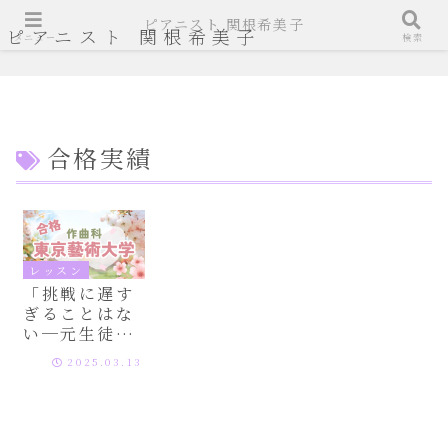
ピアニスト 関根希美子
ピアニスト 関根希美子
メニュー
検索
合格実績
レッスン
「挑戦に遅す
ぎることはな
い─元生徒・
水谷裕樹さ
2025.03.13
ん、東京藝術
大学作曲科に
合格！」